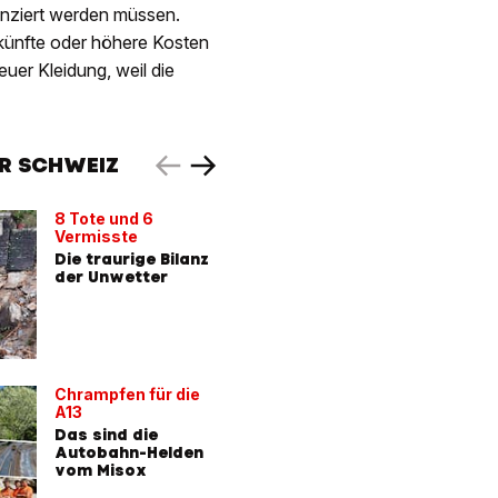
nanziert werden müssen.
künfte oder höhere Kosten
uer Kleidung, weil die
R SCHWEIZ
8 Tote und 6
Ist d
Vermisste
normal?
Die traurige Bilanz
Die Schw
der Unwetter
einen
Katastr
Sommer
Chrampfen für die
A13
Das sind die
Autobahn-Helden
vom Misox