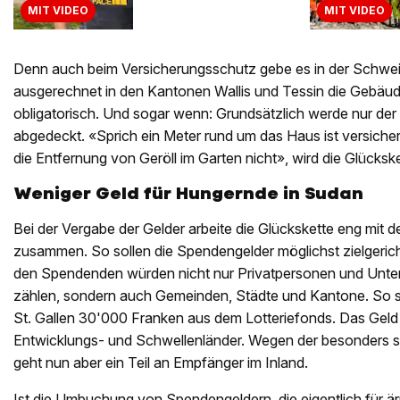
MIT VIDEO
MIT VIDEO
Denn auch beim Versicherungsschutz gebe es in der Schwei
ausgerechnet in den Kantonen Wallis und Tessin die Gebäud
obligatorisch. Und sogar wenn: Grundsätzlich werde nur de
abgedeckt. «Sprich ein Meter rund um das Haus ist versicher
die Entfernung von Geröll im Garten nicht», wird die Glücksket
Weniger Geld für Hungernde in Sudan
Bei der Vergabe der Gelder arbeite die Glückskette eng mit 
zusammen. So sollen die Spendengelder möglichst zielgeric
den Spendenden würden nicht nur Privatpersonen und Unte
zählen, sondern auch Gemeinden, Städte und Kantone. So 
St. Gallen 30'000 Franken aus dem Lotteriefonds. Das Geld
Entwicklungs- und Schwellenländer. Wegen der besonders
geht nun aber ein Teil an Empfänger im Inland.
Ist die Umbuchung von Spendengeldern, die eigentlich für ä