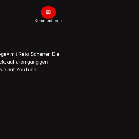
Geheimt
Reisepro
deine K
24:57
Reise
Kommentieren
oge» mit Reto Scherrer. Die
ick, auf allen gängigen
wie auf
YouTube
.