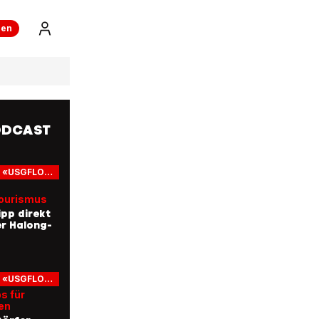
ren
ODCAST
PODCAST «USGFLOGE»
ourismus
pp direkt
r Halong-
PODCAST «USGFLOGE»
s für
en