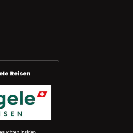
ele Reisen
esuchten Insider-