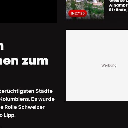
Weisse D
Alhambr
Strände,
27:25
«Juwel a
Das muss
n
deine Re
Kolumbi
nen zum
28:34
Pure Leb
Die wich
Tipps fü
berüchtigsten Städte
Kuba-Re
t Kolumbiens. Es wurde
28:21
che Rolle Schweizer
o Lipp.
Nordlicht
Bisonher
r