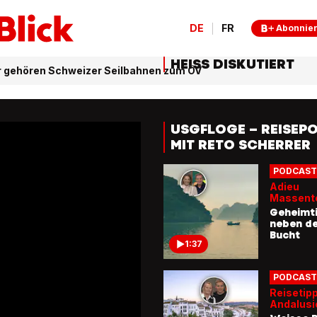
DE
FR
Abonnie
HEISS DISKUTIERT
ier gehören Schweizer Seilbahnen zum ÖV
USGFLOGE – REISEP
MIT RETO SCHERRER
Adieu
Massent
Geheimti
neben de
Bucht
1:37
Reisetipp
Andalusi