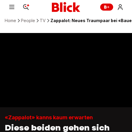
Home
People
TV
Zappalot: Neues Traumpaar bei «Bauer,
«Zappalot» kanns kaum erwarten
Diese beiden gehen sich