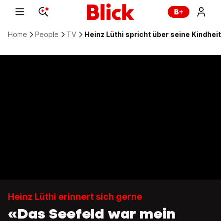
Home
People
TV
Heinz Lüthi spricht über seine Kindhei
Heinz Lüthi erinnert sich gerne
«Das Seefeld war mein