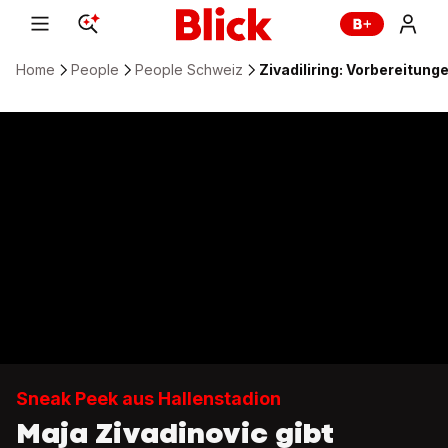
Home
People
People Schweiz
Zivadiliring: Vorbereitun
Sneak Peek aus Hallenstadion
Maja Zivadinovic gibt