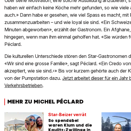
Über seine Motivation, eine solche Ausbildung anzubieten, s
haben wir einfach keine Köche mehr gefunden, so wie viel
auch.» Dann habe er gesehen, wie viel Spass es macht, mit 
zusammenzuarbeiten – und wie loyal sie sind. «Ein Schweizer 
Minuten abgeworben», erzählt der Gastronom. Ein Afghane, b
hingegen, wenn man ihm einmal geholfen hat. «Sie würden f
Péclard.
Die kulturellen Unterschiede stören den Star-Gastronomen da
«Wir sind eine grosse Familie», sagt Péclard. «Ein Credo von m
akzeptiert, wie sie sind.›» Bis vor kurzem gehörte auch der K
von der Pumpstation dazu.
Jetzt arbeitet dieser für ein Jahr
Verkehrsbetrieben
.
MEHR ZU MICHEL PÉCLARD
Star-Beizer verrät
So spendabel
waren Klum und die
Kaulitz-Zwillinge in