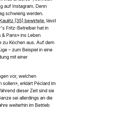
ag auf Instagram. Denn
ag schwierig werden.
aulitz (35) bewirtete
, lässt
s Fritz-Betreiber hat in
 & Pans» ins Leben
nge zu Köchen aus. Auf dem
e – zum Beispiel in eine
ung mit einer
agen vor, welchen
 sollen», erklärt Péclard im
ährend dieser Zeit sind sie
anze sei allerdings an die
hre weiterhin im Betrieb