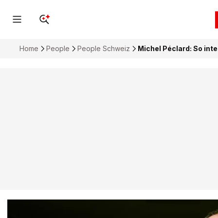
Home
People
People Schweiz
Michel Péclard: So int