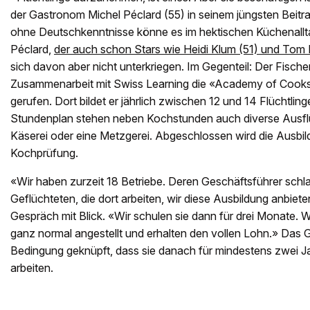
der Gastronom Michel Péclard (55) in seinem jüngsten Beitr
ohne Deutschkenntnisse könne es im hektischen Küchenallt
Péclard,
der auch schon Stars wie Heidi Klum (51) und Tom K
sich davon aber nicht unterkriegen. Im Gegenteil: Der Fischer'
Zusammenarbeit mit Swiss Learning die «Academy of Cooks
gerufen. Dort bildet er jährlich zwischen 12 und 14 Flüchtli
Stundenplan stehen neben Kochstunden auch diverse Ausflüg
Käserei oder eine Metzgerei. Abgeschlossen wird die Ausbild
Kochprüfung.
«Wir haben zurzeit 18 Betriebe. Deren Geschäftsführer schl
Geflüchteten, die dort arbeiten, wir diese Ausbildung anbieten
Gespräch mit Blick. «Wir schulen sie dann für drei Monate. W
ganz normal angestellt und erhalten den vollen Lohn.» Das G
Bedingung geknüpft, dass sie danach für mindestens zwei Ja
arbeiten.