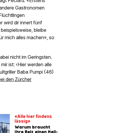
agt Péclard: «Erstens
e andere Gastronomen
Flüchtlingen
wird dir innert fünf
eispielsweise, bleibe
ür mich alles machen», so
bei nicht im Geringsten.
ir ist: ‹Hier werden alle
ultgriller Baba Pumpi (46)
 bei den Zürcher
«Alle hier findens
lässig»
Warum braucht
Ihre Beiz einen Heli-