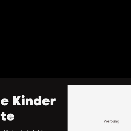
ie Kinder
ate