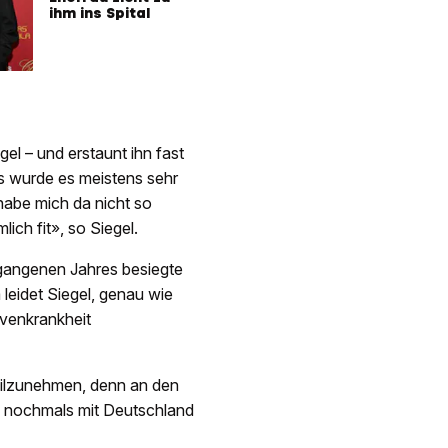
ihm ins Spital
el – und erstaunt ihn fast
s wurde es meistens sehr
 habe mich da nicht so
ich fit», so Siegel.
rgangenen Jahres besiegte
leidet Siegel, genau wie
rvenkrankheit
eilzunehmen, denn an den
h, nochmals mit Deutschland