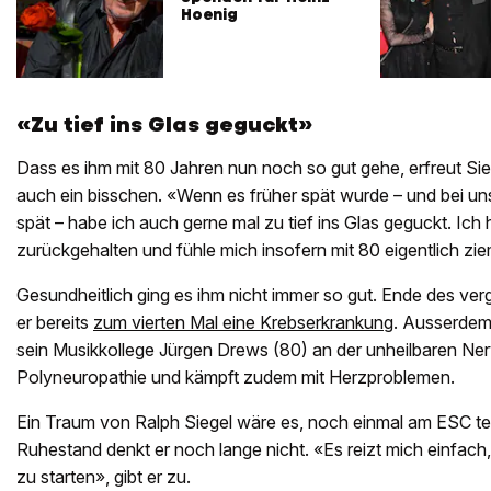
Hoenig
«Zu tief ins Glas geguckt»
Dass es ihm mit 80 Jahren nun noch so gut gehe, erfreut Sieg
auch ein bisschen. «Wenn es früher spät wurde – und bei un
spät – habe ich auch gerne mal zu tief ins Glas geguckt. Ich
zurückgehalten und fühle mich insofern mit 80 eigentlich zieml
Gesundheitlich ging es ihm nicht immer so gut. Ende des ve
er bereits
zum vierten Mal eine Krebserkrankung
. Ausserdem 
sein Musikkollege Jürgen Drews (80) an der unheilbaren Ne
Polyneuropathie und kämpft zudem mit Herzproblemen.
Ein Traum von Ralph Siegel wäre es, noch einmal am ESC t
Ruhestand denkt er noch lange nicht. «Es reizt mich einfac
zu starten», gibt er zu.