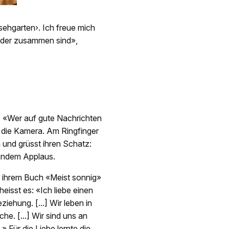
ehgarten›. Ich freue mich
ieder zusammen sind»,
. «Wer auf gute Nachrichten
in die Kamera. Am Ringfinger
on und grüsst ihren Schatz:
osendem Applaus.
In ihrem Buch «Meist sonnig»
eisst es: «Ich liebe einen
ehung. [...] Wir leben in
e. [...] Wir sind uns an
 Für die Liebe lernte die