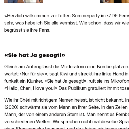
«Herzlich willkommen zur fetten Sommerparty im ‹ZDF Ferns
sehr, was habe ich Sie alle vermisst. Wie schön, dass wir w
begrüsst sie ihre Fans.
«Sie hat Ja gesagt!»
Gleich am Anfang lässt die Moderatorin eine Bombe platzen
wartet: ‹Nur für sie›», sagt Kiwi und streckt ihre linke Hand 
funkelt ein Klunker. «Sie hat Ja gesagt!», ruft sie ins Mikrof
«Hallo, Chéri, I love you!» Das Publikum gratuliert ihr mit t
Wie ihr Chéri mit richtigem Namen heisst, ist nicht bekannt. 
(2020) schwärmt sie vom Mann an ihrer Seite. In den Zeilen h
Mann, der von einem anderen Stern ist. Man nennt es Fernbezi
verschiedenen Welten. Wir sprechen nicht mal dieselbe Sprach
einer Strassenecke begegnet, und da stehen wir immer noch.»