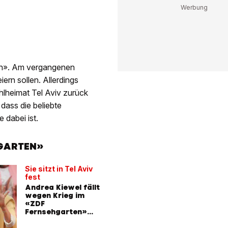
ten». Am vergangenen
iern sollen. Allerdings
hlheimat Tel Aviv zurück
dass die beliebte
 dabei ist.
HGARTEN»
Sie sitzt in Tel Aviv
fest
Andrea Kiewel fällt
wegen Krieg im
«ZDF
Fernsehgarten»
aus