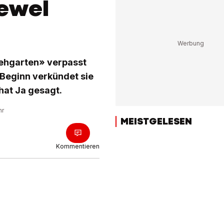
iewel
ehgarten» verpasst
u Beginn verkündet sie
hat Ja gesagt.
hr
MEISTGELESEN
Kommentieren