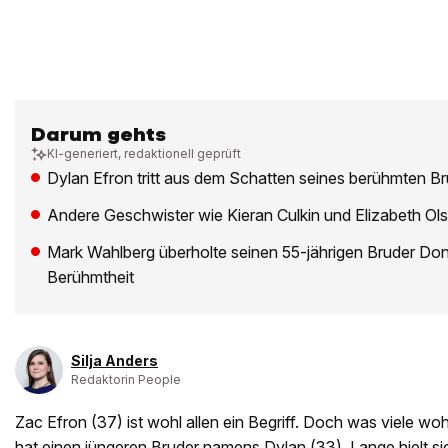
Darum gehts
KI-generiert, redaktionell geprüft
Dylan Efron tritt aus dem Schatten seines berühmten B
Andere Geschwister wie Kieran Culkin und Elizabeth Ols
Mark Wahlberg überholte seinen 55-jährigen Bruder Do
Berühmtheit
Silja Anders
Redaktorin People
Zac Efron (37) ist wohl allen ein Begriff. Doch was viele wo
hat einen jüngeren Bruder namens Dylan (33). Lange hielt si