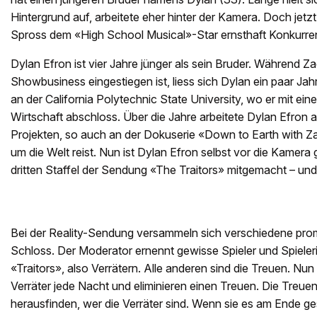
Hintergrund auf, arbeitete eher hinter der Kamera. Doch jetzt
Spross dem «High School Musical»-Star ernsthaft Konkurr
Dylan Efron ist vier Jahre jünger als sein Bruder. Während Z
Showbusiness eingestiegen ist, liess sich Dylan ein paar Jahre
an der California Polytechnic State University, wo er mit ei
Wirtschaft abschloss. Über die Jahre arbeitete Dylan Efron 
Projekten, so auch an der Dokuserie «Down to Earth with Zac
um die Welt reist. Nun ist Dylan Efron selbst vor die Kamera 
dritten Staffel der Sendung «The Traitors» mitgemacht – u
Bei der Reality-Sendung versammeln sich verschiedene pro
Schloss. Der Moderator ernennt gewisse Spieler und Spieler
«Traitors», also Verrätern. Alle anderen sind die Treuen. Nu
Verräter jede Nacht und eliminieren einen Treuen. Die Treuen
herausfinden, wer die Verräter sind. Wenn sie es am Ende ges