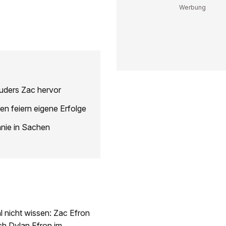
ruders Zac hervor
en feiern eigene Erfolge
nnie in Sachen
hl nicht wissen: Zac Efron
ch Dylan Efron im