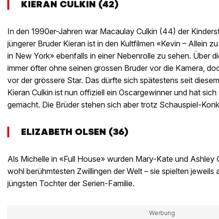
KIERAN CULKIN (42)
In den 1990er-Jahren war Macaulay Culkin (44) der Kinderst
jüngerer Bruder Kieran ist in den Kultfilmen «Kevin – Allein z
in New York» ebenfalls in einer Nebenrolle zu sehen. Über die
immer öfter ohne seinen grossen Bruder vor die Kamera, d
vor der grössere Star. Das dürfte sich spätestens seit dies
Kieran Culkin ist nun offiziell ein Oscargewinner und hat sic
gemacht. Die Brüder stehen sich aber trotz Schauspiel-Kon
ELIZABETH OLSEN (36)
Als Michelle in «Full House» wurden Mary-Kate und Ashley 
wohl berühmtesten Zwillingen der Welt – sie spielten jeweils
jüngsten Tochter der Serien-Familie.