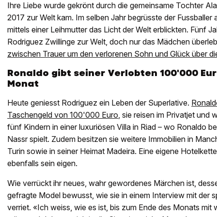
Ihre Liebe wurde gekrönt durch die gemeinsame Tochter Ala
2017 zur Welt kam. Im selben Jahr begrüsste der Fussballer a
mittels einer Leihmutter das Licht der Welt erblickten. Fünf 
Rodriguez Zwillinge zur Welt, doch nur das Mädchen überle
zwischen Trauer um den verlorenen Sohn und Glück über di
Ronaldo gibt seiner Verlobten 100'000 Eu
Monat
Heute geniesst Rodriguez ein Leben der Superlative.
Ronaldo
Taschengeld von 100'000 Euro
, sie reisen im Privatjet un
fünf Kindern in einer luxuriösen Villa in Riad – wo Ronaldo 
Nassr spielt. Zudem besitzen sie weitere Immobilien in Manc
Turin sowie in seiner Heimat Madeira. Eine eigene Hotelkette
ebenfalls sein eigen.
Wie verrückt ihr neues, wahr gewordenes Märchen ist, dessen 
gefragte Model bewusst, wie sie in einem Interview mit der 
verriet. «Ich weiss, wie es ist, bis zum Ende des Monats m