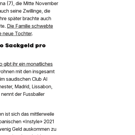
na (7), die Mitte November
uch seine Zwillinge, die
Jahre später brachte auch
bte.
Die Familie schwebte
e neue Tochter
.
ro Sackgeld pro
 gibt ihr ein monatliches
d wohnen mit den insgesamt
beim saudischen Club Al
hester, Madrid, Lissabon,
 nennt der Fussballer
ist sich das mittlerweile
spanischen «Instyle» 2021
it wenig Geld auskommen zu