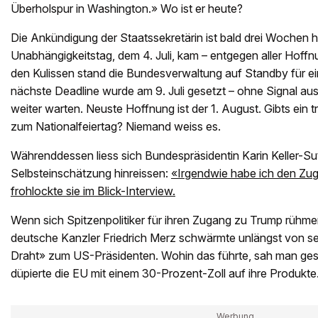
Überholspur in Washington.» Wo ist er heute?
Die Ankündigung der Staatssekretärin ist bald drei Wochen
Unabhängigkeitstag, dem 4. Juli, kam – entgegen aller Hoffnu
den Kulissen stand die Bundesverwaltung auf Standby für e
nächste Deadline wurde am 9. Juli gesetzt – ohne Signal a
weiter warten. Neuste Hoffnung ist der 1. August. Gibts ein
zum Nationalfeiertag? Niemand weiss es.
Währenddessen liess sich Bundespräsidentin Karin Keller-Su
Selbsteinschätzung hinreissen:
«Irgendwie habe ich den Zu
frohlockte sie im Blick-Interview.
Wenn sich Spitzenpolitiker für ihren Zugang zu Trump rühmen
deutsche Kanzler Friedrich Merz schwärmte unlängst von s
Draht» zum US-Präsidenten. Wohin das führte, sah man ge
düpierte die EU mit einem 30-Prozent-Zoll auf ihre Produkte