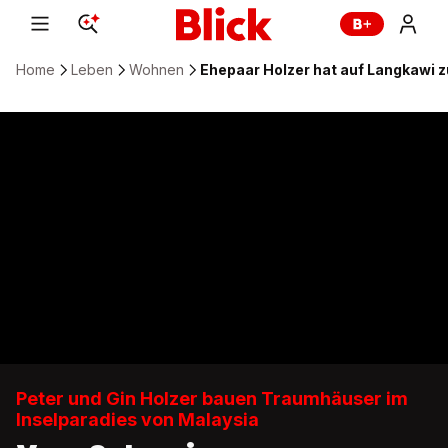
Home
Leben
Wohnen
Ehepaar Holzer hat auf Langkawi 
Peter und Gin Holzer bauen Traumhäuser im
Inselparadies von Malaysia