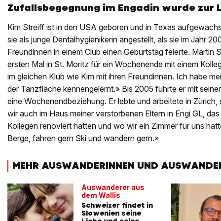
Zufallsbegegnung im Engadin wurde zur 
Kim Streiff ist in den USA geboren und in Texas aufgewac
sie als junge Dentalhygienikerin angestellt, als sie im Jahr 200
Freundinnen in einem Club einen Geburtstag feierte. Martin S
ersten Mal in St. Moritz für ein Wochenende mit einem Koll
im gleichen Klub wie Kim mit ihren Freundinnen. Ich habe m
der Tanzfläche kennengelernt.» Bis 2005 führte er mit seine
eine Wochenendbeziehung. Er lebte und arbeitete in Zürich, 
wir auch im Haus meiner verstorbenen Eltern in Engi GL, das
Kollegen renoviert hatten und wo wir ein Zimmer für uns hat
Berge, fahren gern Ski und wandern gern.»
MEHR AUSWANDERINNEN UND AUSWANDE
Auswanderer aus
dem Wallis
Schweizer findet in
Slowenien seine