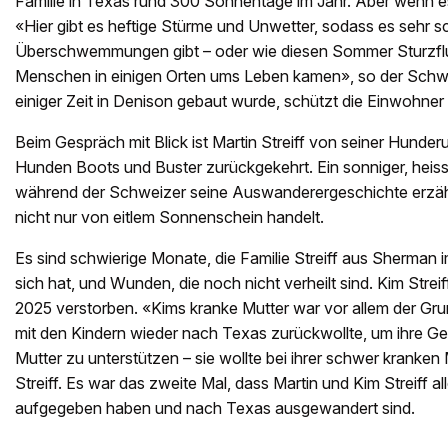
Familie in Texas rund 300 Sonnentage im Jahr. Aber wenn e
«Hier gibt es heftige Stürme und Unwetter, sodass es sehr 
Überschwemmungen gibt – oder wie diesen Sommer Sturzflut
Menschen in einigen Orten ums Leben kamen», so der Schwe
einiger Zeit in Denison gebaut wurde, schützt die Einwohner
Beim Gespräch mit Blick ist Martin Streiff von seiner Hund
Hunden Boots und Buster zurückgekehrt. Ein sonniger, heiss
während der Schweizer seine Auswanderergeschichte erzählt
nicht nur von eitlem Sonnenschein handelt.
Es sind schwierige Monate, die Familie Streiff aus Sherman 
sich hat, und Wunden, die noch nicht verheilt sind. Kim Streiff
2025 verstorben. «Kims kranke Mutter war vor allem der Gr
mit den Kindern wieder nach Texas zurückwollte, um ihre Ge
Mutter zu unterstützen – sie wollte bei ihrer schwer kranken 
Streiff. Es war das zweite Mal, dass Martin und Kim Streiff a
aufgegeben haben und nach Texas ausgewandert sind.