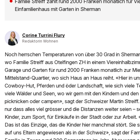
Familie Streiff zahlt rund 2000 Franken monatlich für V
Einfamilienhaus mit Garten in Sherman
Corine Turrini Flury
Redaktorin Wohnen
Noch herrschen Temperaturen von über 30 Grad in Sherma
wo Familie Streiff aus Otelfingen ZH in einem Viereinhalbzi
Garage und Garten für rund 2000 Franken monatlich zur Miete
Mittelstand-Quartier, wo sich Haus an Haus reiht. «Hier in un
Cowboy-Hut, Pferden und öder Landschaft, wie sich viele T
viele Wälder und Seen, wo wir gern mit den Kindern und de
picknicken oder campen», sagt der Schweizer Martin Streiff.
nur dass alles viel grösser und die Distanzen weiter seien – s
Kinder, zum Sport, für Einkäufe in der Stadt oder zur Arbeit.
Das ist das Einzige, das die Kinder hier manchmal stört. Sie 
auf uns Eltern angewiesen als in der Schweiz», sagt der Fami