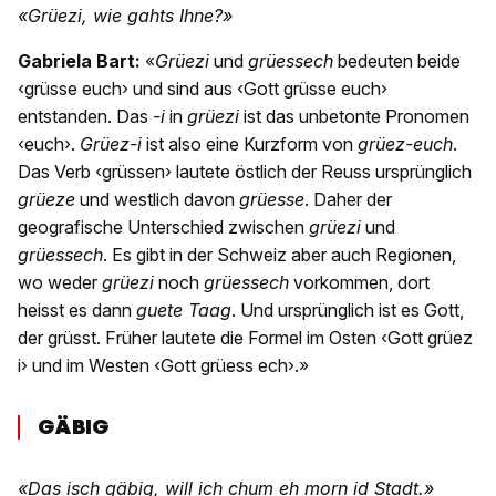
«Grüezi, wie gahts Ihne?»
Gabriela Bart:
«
Grüezi
und
grüessech
bedeuten beide
‹grüsse euch› und sind aus ‹Gott grüsse euch›
entstanden. Das
-i
in
grüezi
ist das unbetonte Pronomen
‹euch›.
Grüez-i
ist also eine Kurzform von
grüez-euch
.
Das Verb ‹grüssen› lautete östlich der Reuss ursprünglich
grüeze
und westlich davon
grüesse
. Daher der
geografische Unterschied zwischen
grüezi
und
grüessech
. Es gibt in der Schweiz aber auch Regionen,
wo weder
grüezi
noch
grüessech
vorkommen, dort
heisst es dann
guete Taag
. Und ursprünglich ist es Gott,
der grüsst. Früher lautete die Formel im Osten ‹Gott grüez
i› und im Westen ‹Gott grüess ech›.»
GÄBIG
«Das isch gäbig, will ich chum eh morn id Stadt.»