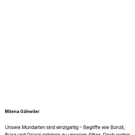
Milena Gähwiler
Unsere Mundarten sind einzigartig – Begriffe wie Bünzli,
Büez und Grüezi gehören zu unserem Alltag. Doch woher