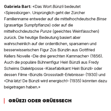
Gabriela Bart:
«Das Wort
Bünzli
bedeutet
‹Spiessbürger›. Ursprünglich geht der Zürcher
Familienname entweder auf die mittelhochdeutsche
Binse
(grasartige Sumpfpflanze) oder auf die
mittelhochdeutsche
Punze
(geeichtes Weinfässchen)
zurück. Die heutige Bedeutung basiert aber
wahrscheinlich auf der ordentlichen, sparsamen und
besserwisserischen Figur Züs Bünzlin aus Gottfried
Kellers Novelle ‹Die drei gerechten Kammacher› (1856).
Auch die populäre Bühnenfigur Heiri Bünzli aus Fredy
Scheims Dialektposse ‹Käsefabrikant Heiri Bünzli› oder
dessen Filme ‹Bünzlis Grossstadt-Erlebnisse› (1930) und
‹Ohä lätz! De Bünzli wird energisch!› (1935) könnten dazu
beigetragen haben.»
GRÜEZI ODER GRÜESSECH