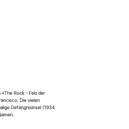
m «The Rock - Fels der
rancisco. Die vielen
malige Gefängnisinsel (1934
 Namen.