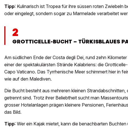
Tipp
: Kulinarisch ist Tropea für ihre süssen roten Zwiebeln b
oder eingelegt, sondern sogar zu Marmelade verarbeitet we
2
GROTTICELLE-BUCHT – TÜRKISBLAUES P
Am südlichen Ende der Costa degli Dei, rund zehn Kilometer 
einer der spektakulärsten Strände Kalabriens: die Grotticelle
Capo Vaticano. Das Tyrrhenische Meer schimmert hier in fein
wie auf den Malediven.
Die Bucht besteht aus mehreren kleinen Strandabschnitten, 
getrennt sind. Trotz ihrer Beliebtheit sucht man Massentour
grosser Hotelanlagen prägen kleinere Pensionen, Ferienhäu
das Bild.
Tipp
: Wer ein Kajak mietet, kann die benachbarten Buchte