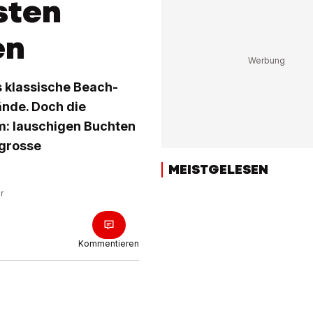
sten
en
ls klassische Beach-
ände. Doch die
em: lauschigen Buchten
 grosse
MEISTGELESEN
r
Kommentieren