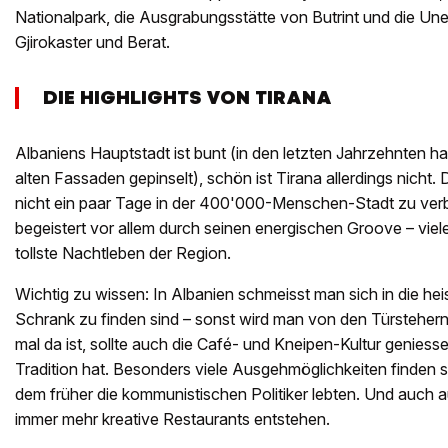
Nationalpark, die Ausgrabungsstätte von Butrint und die Un
Gjirokaster und Berat.
DIE HIGHLIGHTS VON TIRANA
Albaniens Hauptstadt ist bunt (in den letzten Jahrzehnten ha
alten Fassaden gepinselt), schön ist Tirana allerdings nicht. 
nicht ein paar Tage in der 400'000-Menschen-Stadt zu ver
begeistert vor allem durch seinen energischen Groove – viel
tollste Nachtleben der Region.
Wichtig zu wissen: In Albanien schmeisst man sich in die heis
Schrank zu finden sind – sonst wird man von den Türstehe
mal da ist, sollte auch die Café- und Kneipen-Kultur geniesse
Tradition hat. Besonders viele Ausgehmöglichkeiten finden sic
dem früher die kommunistischen Politiker lebten. Und auch au
immer mehr kreative Restaurants entstehen.