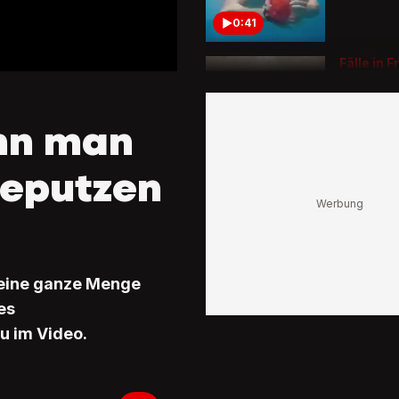
0:41
Fälle in F
gemelde
So erken
Hautkra
nn man
Krätze
0:54
neputzen
Das sind 
Warnsign
Jede dri
über 40 
Fettlebe
t eine ganze Menge
3:18
es
Unspezif
u im Video.
Anzeich
So erken
dein Hun
Pollenall