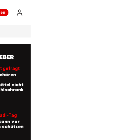
ren
EBER
t gefragt
ehören
ttel nicht
ühlschrank
Badi-Tag
kann vor
n schützen