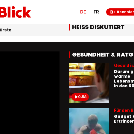
DE
FR
Abonnie
HEISS DISKUTIERT
bürste
GESUNDHEIT & RATG
Geduld is
Darum g
warme
Lebensmi
in den K
0:58
Für den 
Gadget 
Ertrinke