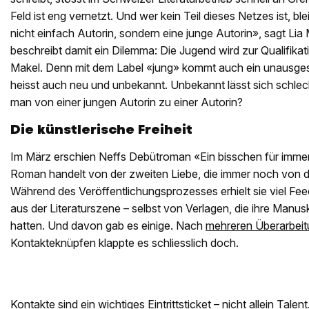
Feld ist eng vernetzt. Und wer kein Teil dieses Netzes ist, bl
nicht einfach Autorin, sondern eine junge Autorin», sagt Lia
beschreibt damit ein Dilemma: Die Jugend wird zur Qualifika
Makel. Denn mit dem Label «jung» kommt auch ein unausge
heisst auch neu und unbekannt. Unbekannt lässt sich schlec
man von einer jungen Autorin zu einer Autorin?
Die künstlerische Freiheit
Im März erschien Neffs Debütroman «Ein bisschen für immer»
Roman handelt von der zweiten Liebe, die immer noch von de
Während des Veröffentlichungsprozesses erhielt sie viel F
aus der Literaturszene – selbst von Verlagen, die ihre Manus
hatten. Und davon gab es einige. Nach
mehreren Überarbei
Kontakteknüpfen klappte es schliesslich doch.
Kontakte sind ein wichtiges Eintrittsticket – nicht allein Tale