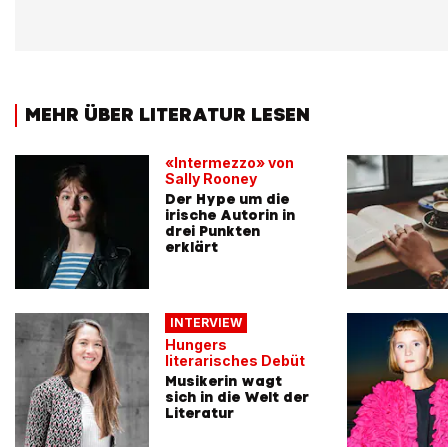
MEHR ÜBER LITERATUR LESEN
«Intermezzo» von
Sally Rooney
Der Hype um die
irische Autorin in
drei Punkten
erklärt
INTERVIEW
Hungers
literarisches Debüt
Musikerin wagt
sich in die Welt der
Literatur