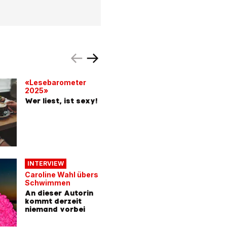
«Lesebarometer
NACHRUF
2025»
Sprachm
Wer liest, ist sexy!
verstum
Peter vo
(†87) leh
der Aula
lieben
INTERVIEW
Caroline Wahl übers
Schwimmen
An dieser Autorin
kommt derzeit
niemand vorbei