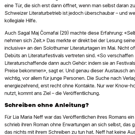
eine Tür, die sich erst dann öffnet, wenn man selbst daran zu
Schweizer Literaturbetrieb ist jedoch überschaubar – und wer e
kollegiale Hilfe.
Auch Sagal Maj Čomafai (29) machte diese Erfahrung: «Selb
nehmen sich Zeit.» Das merkte er direkt bei der Lesung seines
inclusive» an den Solothurner Literaturtagen im Mai. Nicht o
Debüts an Literaturfestivals vertreten sind. «So verschaffen
Literaturschaffende dann auch Gehör: indem sie an Festiva
Preise bekommen», sagt er. Und genau dieser Austausch an
wichtig, vor allem für junge Personen. Die Suche nach Verlag
energiezehrend, erst recht ohne Kontakte. Nur wer Know-h
nutzt, kommt ans Ziel – die Veröffentlichung.
Schreiben ohne Anleitung?
Für Lia Maria Neff war das Veröffentlichen ihres Romans ein 
schrieb ihren Roman ohne Erwartungen an sich selbst, das 
das nichts mit ihrem Schreiben zu tun hat. Neff hat keine Au