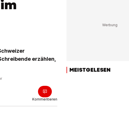
 im
 Schweizer
 Schreibende erzählen,
MEISTGELESEN
hr
Kommentieren