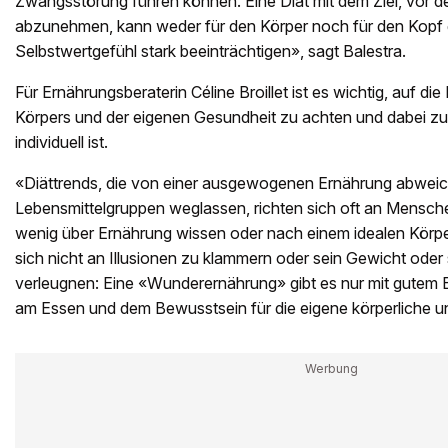
Zwangsstörung führen können. Eine Diät mit dem Ziel, vor d
abzunehmen, kann weder für den Körper noch für den Kopf 
Selbstwertgefühl stark beeinträchtigen», sagt Balestra.
Für Ernährungsberaterin Céline Broillet ist es wichtig, auf di
Körpers und der eigenen Gesundheit zu achten und dabei z
individuell ist.
«Diättrends, die von einer ausgewogenen Ernährung abwei
Lebensmittelgruppen weglassen, richten sich oft an Menschen
wenig über Ernährung wissen oder nach einem idealen Körperb
sich nicht an Illusionen zu klammern oder sein Gewicht oder
verleugnen: Eine «Wunderernährung» gibt es nur mit gutem
am Essen und dem Bewusstsein für die eigene körperliche u