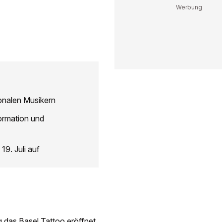
ionalen Musikern
ormation und
9. Juli auf
g das Basel Tattoo eröffnet.