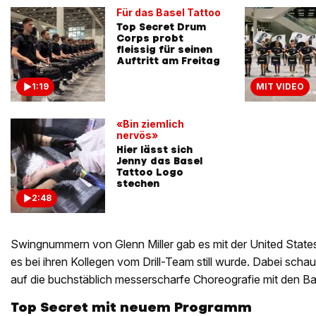
Für das Basel Tattoo
Top Secret Drum
Corps probt
fleissig für seinen
Auftritt am Freitag
1:19
MIT VIDEO
«Bin ziemlich
nervös»
Hier lässt sich
Jenny das Basel
Tattoo Logo
stechen
2:48
Swingnummern von Glenn Miller gab es mit der United State
es bei ihren Kollegen vom Drill-Team still wurde. Dabei sch
auf die buchstäblich messerscharfe Choreografie mit den Ba
Top Secret mit neuem Programm