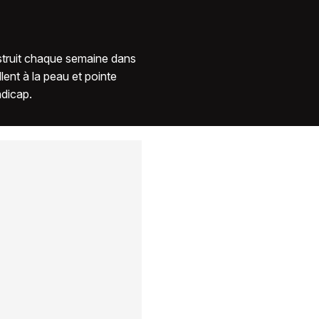
7:56
nstruit chaque semaine dans
llent à la peau et pointe
ndicap.