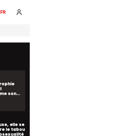
FR
eur, il joue
itare sans
uche
rophie
l
rme son
 en force
se, elle se
re le tabou
osexualité