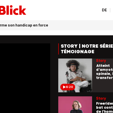
du sport
DE
5:03
Story
forme son handicap en force
Auteur-
composit
de la gu
main ga
STORY | NOTRE SÉRIE
5:08
TÉMOIGNAGE
Story
Atteint
d'amyot
spinale, i
transfo
handicap
6:20
Story
Freerideu
bat cont
de l'hom