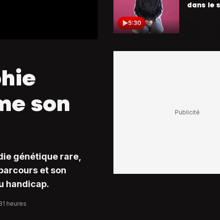
dans le 
5:30
Story
Avec son
elle con
phie
vie à sau
des ani
rme son
4:42
Story
Immigré
sénégalai
de la ru
foot
die génétique rare,
 parcours et son
5:24
au handicap.
Story
Abusée 
:31 heures
père, el
contre l'