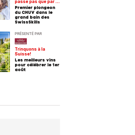
passe pas que par la
de train
Découvre
voie académique
Premier plongeon
Gervais
du CHUV dans le
Blanc
grand bain des
SwissSkills
PRÉSENTÉ PAR
PRÉSENTÉ
Trinquons à la
Un verre 
Suisse!
fraîcheur
Les meilleurs vins
Les meil
pour célébrer le 1er
pour les
août
chaleur