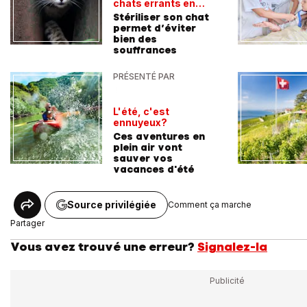
chats errants en
Suisse
Stériliser son chat
permet d’éviter
bien des
souffrances
PRÉSENTÉ PAR
L'été, c'est
ennuyeux?
Ces aventures en
plein air vont
sauver vos
vacances d'été
Source privilégiée
Comment ça marche
Partager
Vous avez trouvé une erreur?
Signalez-la