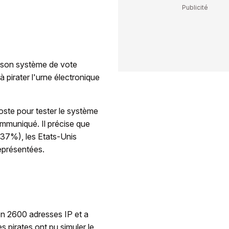
r son système de vote
 pirater l'urne électronique
oste pour tester le système
ommuniqué. Il précise que
(37%), les Etats-Unis
représentées.
ron 2600 adresses IP et a
 pirates ont pu simuler le