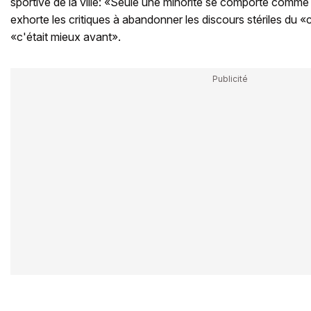
sportive de la ville: «Seule une minorité se comporte comme 
exhorte les critiques à abandonner les discours stériles du «
«c'était mieux avant».