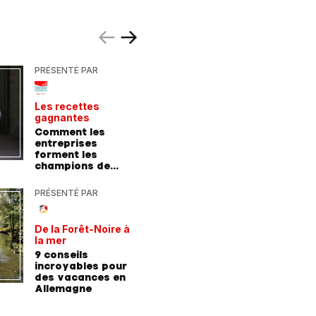
PRÉSENTÉ PAR
PRÉSENTÉ
Les recettes
Le point 
gagnantes
expert
Comment les
Peut-on 
entreprises
randonn
forment les
baskets
champions de
demain
PRÉSENTÉ PAR
PRÉSENTÉ
De la Forêt-Noire à
Vivre plu
la mer
sainemen
qu'avale
9 conseils
Comment
médicam
incroyables pour
coaching
des vacances en
contre l
Allemagne
l'hyperte
diabète