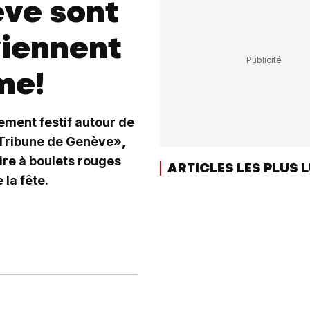
ève sont
viennent
me!
ment festif autour de
 «Tribune de Genève»,
re à boulets rouges
ARTICLES LES PLUS 
 la fête.