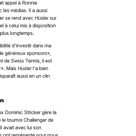
fait appel à Ronnie
 les médias. Il a aussi
r se rend avec Hüsler sur
el à celui mis à disposition
 plus longtemps.
ilité d'investir dans ma
à de généreux sponsors»,
t de Swiss Tennis, il est
r». Mais Hüsler l'a bien
isparaît aussi en un clin
an
x Dominic Stricker gère la
té le tournoi Challenger de
l avait avec lui son
es ont représenté pour nous