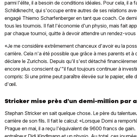
parmi l'élite, il a besoin de conditions idéales. Pour cela, il a 
Schildknecht, qui s'occupe entre autres de ses relations avec
engagé Thiemo Scharfenberger en tant que coach. Ce dernie
tous les tournois. Il fait l'économie d'un physio, mais fait app
par chaque tournoi, quitte à devoir attendre un rendez-vous
«Je me considère extrêmement chanceux d'avoir eu la possib
carrière. Cela n'a été possible que grâce à mes parents et 
déclare le Zurichois. Depuis qu'il s'est détaché financièremen
encore plus conscient qu'"il faut toujours continuer à investi
compris: Si une prime peut paraître élevée sur le papier, elle d
d'œil.
Stricker mise près d'un demi-million par 
Stephan Stricker en sait quelque chose. Le père du talentueu
carrière de son fils. Il fait le calcul: «Lorsque Domi a rempor
Prague en mai, il a reçu l'équivalent de 9600 francs de gain. I
entraîneur Didi Kindlmann et un physio. Au total, ces journé