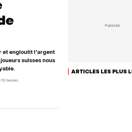
e
 de
r et engloutit l'argent
s joueurs suisses nous
yable.
ARTICLES LES PLUS 
0:10 heures