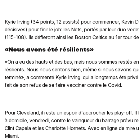
Kyrie Irving (34 points, 12 assists) pour commencer, Kevin D
décisives) pour finir le job: les Nets, portés par leur duo vede
(115-108). Ils défieront ainsi les Boston Celtics au 1er tour de
«Nous avons été résilients»
«On a eu des hauts et des bas, mais nous sommes restés e
résilients. Nous nous sentons bien, même si nous savons que 
terminé», a commenté Kyrie Irving, qui a longtemps été privé
fait de son refus de se faire vacciner contre le Covid.
Pour Cleveland, il reste un espoir d'accrocher les play-off. I
à domicile, vendredi, contre le vainqueur du barrage prévu 
Clint Capela et les Charlotte Hornets. Avec en ligne de mire u
Miami.