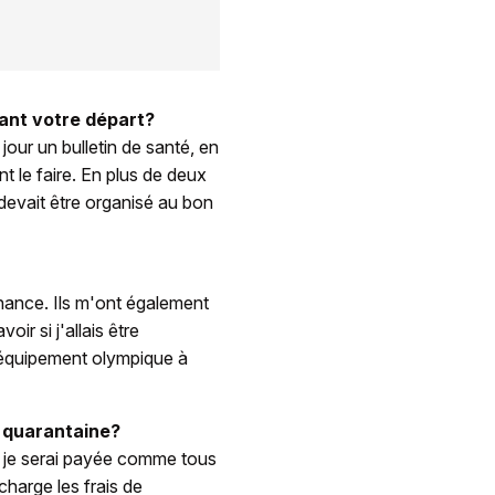
ant votre départ?
our un bulletin de santé, en
 le faire. En plus de deux
 devait être organisé au bon
chance. Ils m'ont également
oir si j'allais être
n équipement olympique à
e quarantaine?
n, je serai payée comme tous
charge les frais de