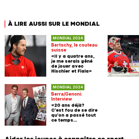
À LIRE AUSSI SUR LE MONDIAL
MONDIAL 2024
Bertschy, le couteau
suisse
«Il y a quatre ans,
je me serais gêné
de jouer avec
Hischier et Fiala»
MONDIAL 2024
Berra/Genoni:
Interview
«20 ans déjà?
C'est fou de se dire
qu'on a passé tout
ce temps
ensemble»
Aider les jeunes à connaître ce sport