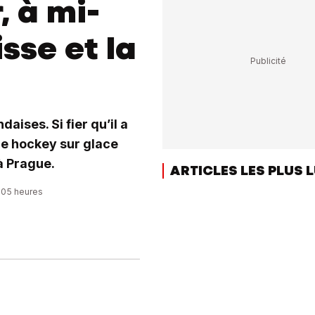
, à mi-
sse et la
aises. Si fier qu’il a
le hockey sur glace
 à Prague.
ARTICLES LES PLUS 
4:05 heures