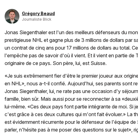
Grégory Beaud
Journaliste Blick
Jonas Siegenthaler est l'un des meilleurs défenseurs du mond
prestigieuse NHL et gagne plus de 3 millions de dollars par s
un contrat de cinq ans pour 17 millions de dollars au total.
l'empêche pas de savoir d'où il vient. Et il vient en partie 
originaire de ce pays. Son père, lui, est Suisse.
«Je suis extrêmement fier d'être le premier joueur aux origin
en NHL», nous a-t-il confié. Aujourd'hui, ses parents sont re
Jonas Siegenthaler, lui, ne rate pas une occasion d'y séjourn
famille, bien sûr. Mais aussi pour se reconnecter à sa «deuxiè
lui-même. «Ces deux pays font partie intégrante de moi. Si je 
c'est grâce à ces deux cultures qui m'ont fait évoluer.» La t
est évidemment récurrente pour le défenseur de l'équipe de 
parler, n'hésite pas à me poser des questions sur le sujet», rig