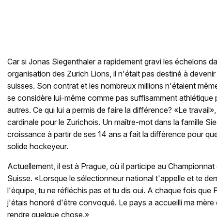
Car si Jonas Siegenthaler a rapidement gravi les échelons da
organisation des Zurich Lions, il n'était pas destiné à devenir
suisses. Son contrat et les nombreux millions n'étaient même
se considère lui-même comme pas suffisamment athlétique po
autres. Ce qui lui a permis de faire la différence? «Le travail»
cardinale pour le Zurichois. Un maître-mot dans la famille S
croissance à partir de ses 14 ans a fait la différence pour qu
solide hockeyeur.
Actuellement, il est à Prague, où il participe au Championna
Suisse. «Lorsque le sélectionneur national t'appelle et te de
l'équipe, tu ne réfléchis pas et tu dis oui. A chaque fois que
j'étais honoré d'être convoqué. Le pays a accueilli ma mère 
rendre quelque chose.»