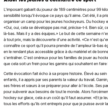
L'imposant gabarit du joueur de 189 centimètres pour 99 kil
sensibilité lorsqu'il évoque ce pays qu'il aime. Cet été, il a pri
organiser un camp pour les jeunes hockeyeurs. Du hockey 
«Oui, oui, cela se développe pas mal, précise-t-il. Bien sûr, ce
là-bas. Mais il y a des équipes.» Le but de cette semaine n'
à tout prix, mais la découverte d'une activité. «Ce n'est qu'e
connaître ce sport qu'il pourra prendre de l'ampleur là-bas é
en le rendant plus accessible grâce à du matériel et de bonn
s'entraîner. C'est onéreux pour les familles de jouer au hocke
que cela soit un frein pour les gamins qui souhaitent en faire 
Cette évocation fait écho à sa propre histoire. Élevé au sein 
enfants, il a appris par ses parents la valeur du travail. Gamin,
ses frères et sœurs à se préparer pour aller à l'école. Ses par
pour subvenir aux besoins de tout le monde. Alors forcément
hockey sur glace, cela a un coût qu'il faut assumer. «Et je l
tous les efforts qu'ils ont entrepris pour que je puisse avoir