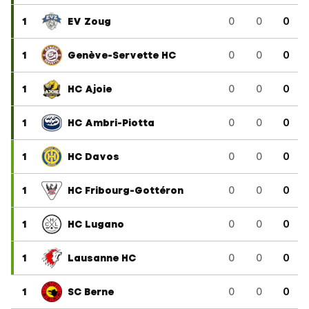
1
EV Zoug
0
0
0
1
Genève-Servette HC
0
0
0
1
HC Ajoie
0
0
0
1
HC Ambri-Piotta
0
0
0
1
HC Davos
0
0
0
1
HC Fribourg-Gottéron
0
0
0
1
HC Lugano
0
0
0
1
Lausanne HC
0
0
0
1
SC Berne
0
0
0