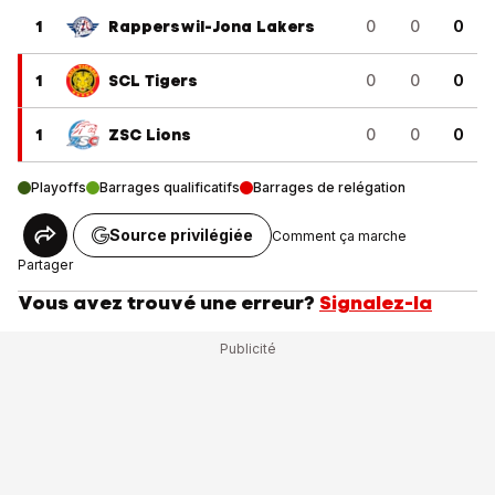
1
Rapperswil-Jona Lakers
0
0
0
1
SCL Tigers
0
0
0
1
ZSC Lions
0
0
0
Playoffs
Barrages qualificatifs
Barrages de relégation
Source privilégiée
Comment ça marche
Partager
Vous avez trouvé une erreur?
Signalez-la