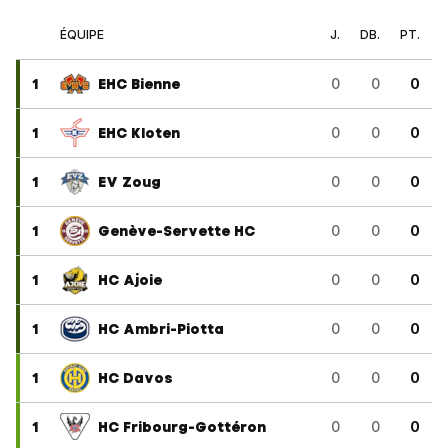
ÉQUIPE
J.
DB.
PT.
1
EHC Bienne
0
0
0
1
EHC Kloten
0
0
0
1
EV Zoug
0
0
0
1
Genève-Servette HC
0
0
0
1
HC Ajoie
0
0
0
1
HC Ambri-Piotta
0
0
0
1
HC Davos
0
0
0
1
HC Fribourg-Gottéron
0
0
0