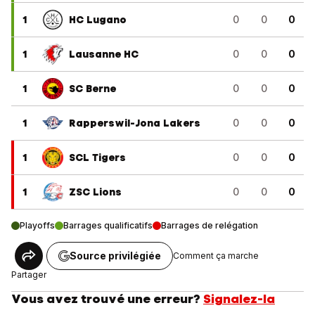
1
HC Lugano
0
0
0
1
Lausanne HC
0
0
0
1
SC Berne
0
0
0
1
Rapperswil-Jona Lakers
0
0
0
1
SCL Tigers
0
0
0
1
ZSC Lions
0
0
0
Playoffs
Barrages qualificatifs
Barrages de relégation
Source privilégiée
Comment ça marche
Partager
Vous avez trouvé une erreur?
Signalez-la