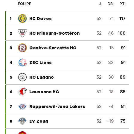
ÉQUIPE
J.
DB.
PT.
1
HC Davos
52
71
117
2
HC Fribourg-Gottéron
52
46
100
3
Genève-Servette HC
52
15
91
4
ZSC Lions
52
32
91
5
HC Lugano
52
30
89
6
Lausanne HC
52
18
85
7
Rapperswil-Jona Lakers
52
-4
81
8
EV Zoug
52
-19
75