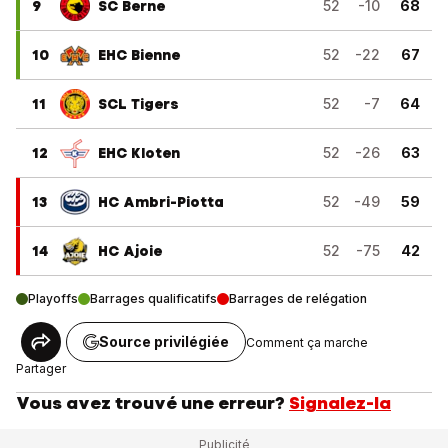
9
SC Berne
52
-10
68
10
EHC Bienne
52
-22
67
11
SCL Tigers
52
-7
64
12
EHC Kloten
52
-26
63
13
HC Ambri-Piotta
52
-49
59
14
HC Ajoie
52
-75
42
Playoffs
Barrages qualificatifs
Barrages de relégation
Source privilégiée
Comment ça marche
Partager
Vous avez trouvé une erreur?
Signalez-la