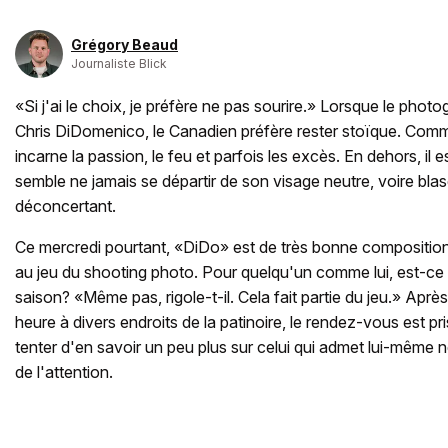
Grégory Beaud
Journaliste Blick
«Si j'ai le choix, je préfère ne pas sourire.» Lorsque le phot
Chris DiDomenico, le Canadien préfère rester stoïque. Comme
incarne la passion, le feu et parfois les excès. En dehors, il e
semble ne jamais se départir de son visage neutre, voire blas
déconcertant.
Ce mercredi pourtant, «DiDo» est de très bonne composition.
au jeu du shooting photo. Pour quelqu'un comme lui, est-ce 
saison? «Même pas, rigole-t-il. Cela fait partie du jeu.» Apr
heure à divers endroits de la patinoire, le rendez-vous est p
tenter d'en savoir un peu plus sur celui qui admet lui-même n
de l'attention.