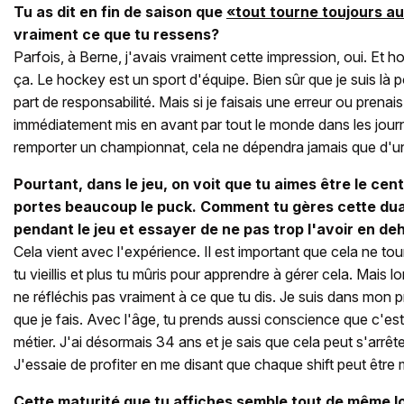
Tu as dit en fin de saison que
«tout tourne toujours a
vraiment ce que tu ressens?
Parfois, à Berne, j'avais vraiment cette impression, oui. Et 
ça. Le hockey est un sport d'équipe. Bien sûr que je suis là
part de responsabilité. Mais si je faisais une erreur ou prenais
immédiatement mis en avant par tout le monde dans les journ
remporter un championnat, cela ne dépendra jamais que d'u
Pourtant, dans le jeu, on voit que tu aimes être le cent
portes beaucoup le puck. Comment tu gères cette dual
pendant le jeu et essayer de ne pas trop l'avoir en de
Cela vient avec l'expérience. Il est important que cela ne to
tu vieillis et plus tu mûris pour apprendre à gérer cela. Mais lo
ne réfléchis pas vraiment à ce que tu dis. Je suis dans mon 
que je fais. Avec l'âge, tu prends aussi conscience que c'est 
métier. J'ai désormais 34 ans et je sais que cela peut s'arrêt
J'essaie de profiter en me disant que chaque shift peut être 
Cette maturité que tu affiches semble tout de même lo