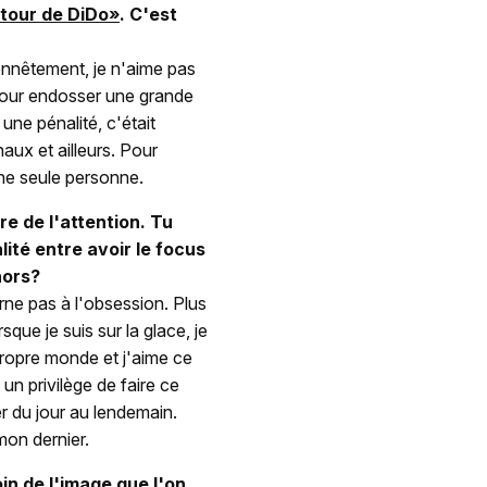
utour de DiDo»
. C'est
honnêtement, je n'aime pas
 pour endosser une grande
 une pénalité, c'était
aux et ailleurs. Pour
ne seule personne.
re de l'attention. Tu
ité entre avoir le focus
hors?
urne pas à l'obsession. Plus
rsque je suis sur la glace, je
propre monde et j'aime ce
un privilège de faire ce
er du jour au lendemain.
mon dernier.
in de l'image que l'on