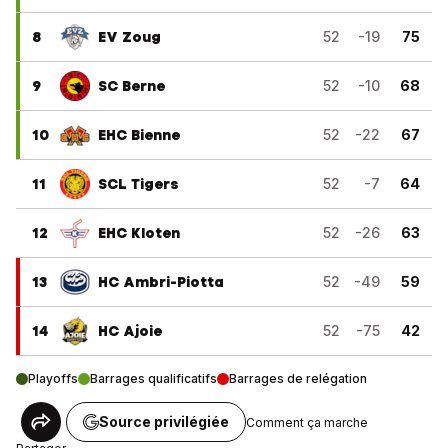
8
EV Zoug
52
-19
75
9
SC Berne
52
-10
68
10
EHC Bienne
52
-22
67
11
SCL Tigers
52
-7
64
12
EHC Kloten
52
-26
63
13
HC Ambri-Piotta
52
-49
59
14
HC Ajoie
52
-75
42
Playoffs
Barrages qualificatifs
Barrages de relégation
Source privilégiée
Comment ça marche