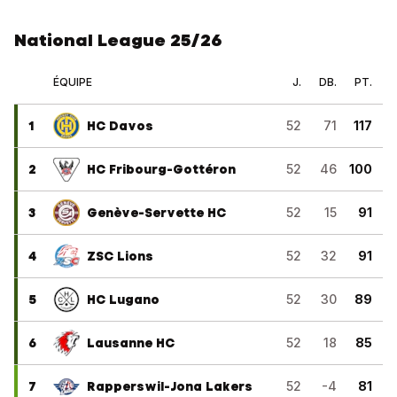
National League 25/26
ÉQUIPE
J.
DB.
PT.
1
HC Davos
52
71
117
2
HC Fribourg-Gottéron
52
46
100
3
Genève-Servette HC
52
15
91
4
ZSC Lions
52
32
91
5
HC Lugano
52
30
89
6
Lausanne HC
52
18
85
7
Rapperswil-Jona Lakers
52
-4
81