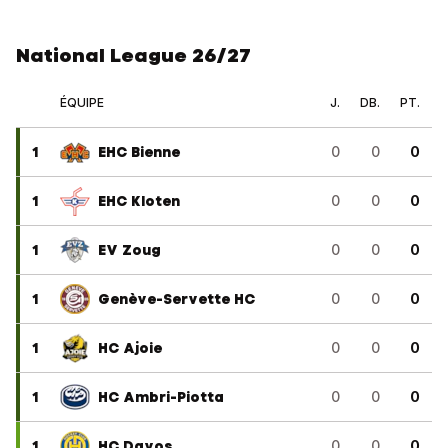
National League 26/27
ÉQUIPE
J.
DB.
PT.
1
EHC Bienne
0
0
0
1
EHC Kloten
0
0
0
1
EV Zoug
0
0
0
1
Genève-Servette HC
0
0
0
1
HC Ajoie
0
0
0
1
HC Ambri-Piotta
0
0
0
1
HC Davos
0
0
0