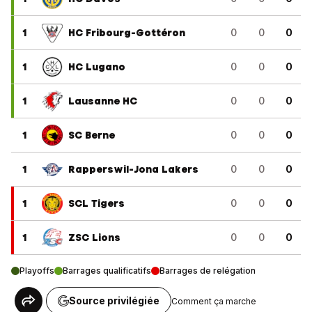
1
HC Fribourg-Gottéron
0
0
0
1
HC Lugano
0
0
0
1
Lausanne HC
0
0
0
1
SC Berne
0
0
0
1
Rapperswil-Jona Lakers
0
0
0
1
SCL Tigers
0
0
0
1
ZSC Lions
0
0
0
Playoffs
Barrages qualificatifs
Barrages de relégation
Source privilégiée
Comment ça marche