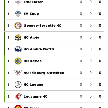
1
EHC Kloten
0
0
0
1
EV Zoug
0
0
0
1
Genève-Servette HC
0
0
0
1
HC Ajoie
0
0
0
1
HC Ambri-Piotta
0
0
0
1
HC Davos
0
0
0
1
HC Fribourg-Gottéron
0
0
0
1
HC Lugano
0
0
0
1
Lausanne HC
0
0
0