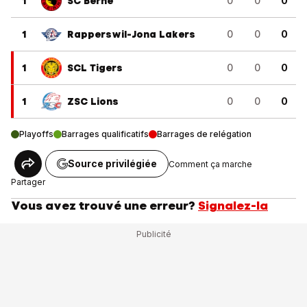
1
SC Berne
0
0
0
1
Rapperswil-Jona Lakers
0
0
0
1
SCL Tigers
0
0
0
1
ZSC Lions
0
0
0
Playoffs
Barrages qualificatifs
Barrages de relégation
Source privilégiée
Comment ça marche
Partager
Vous avez trouvé une erreur?
Signalez-la