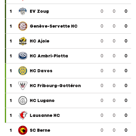
1
EV Zoug
0
0
0
1
Genève-Servette HC
0
0
0
1
HC Ajoie
0
0
0
1
HC Ambri-Piotta
0
0
0
1
HC Davos
0
0
0
1
HC Fribourg-Gottéron
0
0
0
1
HC Lugano
0
0
0
1
Lausanne HC
0
0
0
1
SC Berne
0
0
0