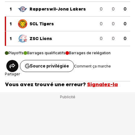
1
Rapperswil-Jona Lakers
0
0
0
1
SCL Tigers
0
0
0
1
ZSC Lions
0
0
0
Playoffs
Barrages qualificatifs
Barrages de relégation
Source privilégiée
Comment ça marche
Partager
Vous avez trouvé une erreur?
Signalez-la