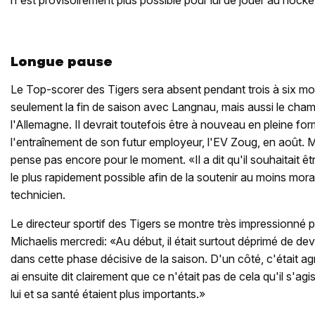
n'est provisoirement plus possible pour lui de jouer au hocke
Longue pause
Le Top-scorer des Tigers sera absent pendant trois à six m
seulement la fin de saison avec Langnau, mais aussi le ch
l'Allemagne. Il devrait toutefois être à nouveau en pleine fo
l'entraînement de son futur employeur, l'EV Zoug, en août. 
pense pas encore pour le moment. «Il a dit qu'il souhaitait ê
le plus rapidement possible afin de la soutenir au moins mor
technicien.
Le directeur sportif des Tigers se montre très impressionné
Michaelis mercredi: «Au début, il était surtout déprimé de de
dans cette phase décisive de la saison. D'un côté, c'était agré
ai ensuite dit clairement que ce n'était pas de cela qu'il s'ag
lui et sa santé étaient plus importants.»