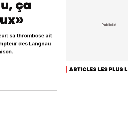
u, ça
eux»
ur: sa thrombose ait
compteur des Langnau
aison.
ARTICLES LES PLUS 