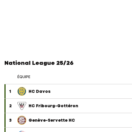
National League 25/26
ÉQUIPE
1
HC Davos
2
HC Fribourg-Gottéron
3
Genève-Servette HC