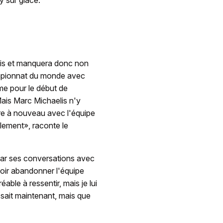
y sur glace.
ois et manquera donc non
ampionnat du monde avec
rme pour le début de
Mais Marc Michaelis n'y
tre à nouveau avec l'équipe
alement», raconte le
 par ses conversations avec
voir abandonner l'équipe
able à ressentir, mais je lui
issait maintenant, mais que