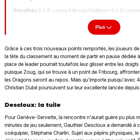
Pénalités
3 x 2’ contre Fribourg Gottéron; 5 x 2’ cont
Plus
Grâce à ces trois nouveaux points remportés, les joueurs d
la tête du classement au moment de partir en pause dédiée à 
place de leader pourrait toutefois leur glisser entre les doigt
puisque Zoug, qui se trouve à un point de Fribourg, affront
les Dragons seront au repos. Mais qu'importe puisqu'avec 
Christian Dubé poursuivent sur leur excellente lancée depuis
Descloux: la tuile
Pour Genève-Servette, la rencontre n'aurait guère pu plus 
minutes de jeu seulement, Gauthier Descloux a demandé à c
coéquipier, Stéphane Charlin. Sujet aux pépins physiques, le 