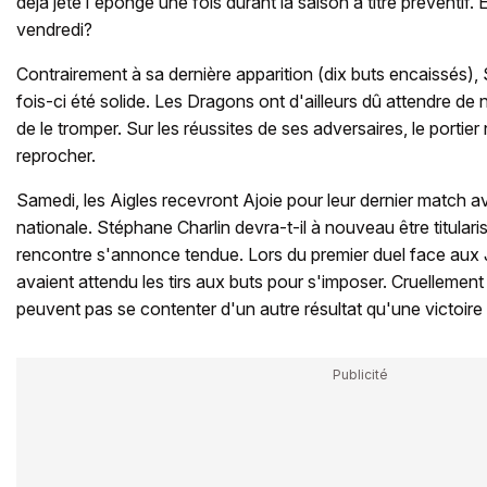
déjà jeté l'éponge une fois durant la saison à titre préventif.
vendredi?
Contrairement à sa dernière apparition (dix buts encaissés),
fois-ci été solide. Les Dragons ont d'ailleurs dû attendre d
de le tromper. Sur les réussites de ses adversaires, le portier n
reprocher.
Samedi, les Aigles recevront Ajoie pour leur dernier match av
nationale. Stéphane Charlin devra-t-il à nouveau être titulari
rencontre s'annonce tendue. Lors du premier duel face aux J
avaient attendu les tirs aux buts pour s'imposer. Cruellement
peuvent pas se contenter d'un autre résultat qu'une victoire