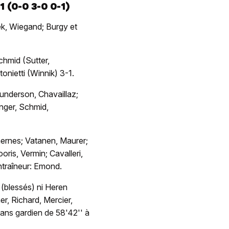
 (0-0 3-0 0-1)
, Wiegand; Burgy et
hmid (Sutter,
nietti (Winnik) 3-1.
Gunderson, Chavaillaz;
nger, Schmid,
ernes; Vatanen, Maurer;
oris, Vermin; Cavalleri,
Entraîneur: Emond.
(blessés) ni Heren
, Richard, Mercier,
sans gardien de 58'42'' à