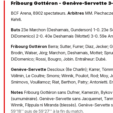
Fribourg Gottéron - Genève-Servette 3-1
BCF Arena, 8902 spectateurs.
Arbitres
MM. Piechaczek
Kehrli.
Buts
23e Marchon (Desharnais, Gunderson) 1-0. 23e Sc
DiDomenico) 2-0. 40e Desharnais (Mottet) 3-0. 59e Anto
Fribourg Gottéron
Berra; Sutter, Furrer; Diaz, Jecker; 
Brodin, Walser, Jörg; Marchon, Desharnais, Mottet; Spru
DiDomenico; Rossi, Bougro, Jobin. Entraîneur: Dubé.
Genève-Servette
Descloux (8e Charlin); Karrer, Tömm
Völlmin, Le Coultre; Smons; Winnik, Pouliot, Rod; Moy, Jo
Smirnovs, Vouillamoz; Riat, Berthon, Patry; Antonietti. 
Notes
Fribourg Gottéron sans Dufner, Kamerzin, Bykov 
(surnuméraire). Genève-Servette sans Jacquemet, Tanner
Winnik, Filppula ni Miranda (blessés). Genève-Servette 
59'18'' puis de 59'27'' à la fin du match.