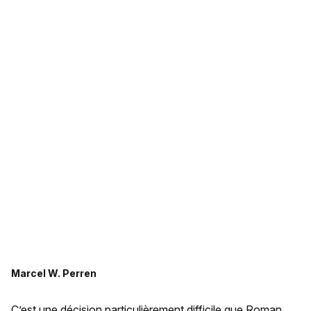
Marcel W. Perren
C’est une décision particulièrement difficile que Roman