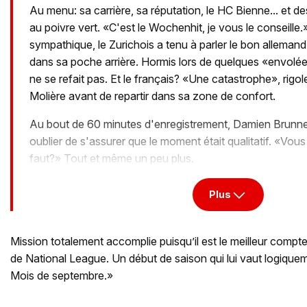
Au menu: sa carrière, sa réputation, le HC Bienne... et d
au poivre vert. «C'est le Wochenhit, je vous le conseille.
sympathique, le Zurichois a tenu à parler le bon allemand 
dans sa poche arrière. Hormis lors de quelques «envolées
ne se refait pas. Et le français? «Une catastrophe», rigol
Molière avant de repartir dans sa zone de confort.
Au bout de 60 minutes d'enregistrement, Damien Brunn
oublier de s'assurer que le moment était qualitatif. «Vous
faut?» Tout et même un peu plus.
Plus
Mission totalement accomplie puisqu’il est le meilleur compt
de National League. Un début de saison qui lui vaut logiquem
Mois de septembre.»