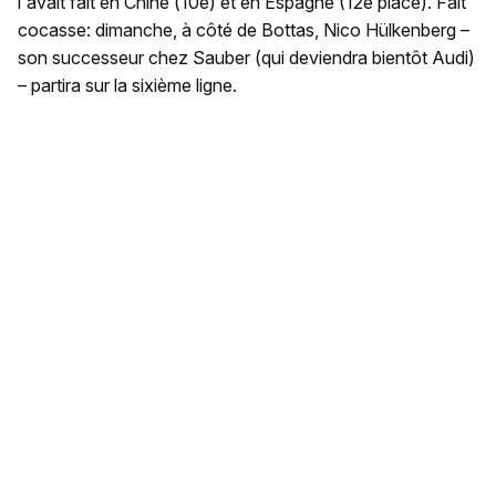
l'avait fait en Chine (10e) et en Espagne (12e place). Fait
cocasse: dimanche, à côté de Bottas, Nico Hülkenberg –
son successeur chez Sauber (qui deviendra bientôt Audi)
– partira sur la sixième ligne.