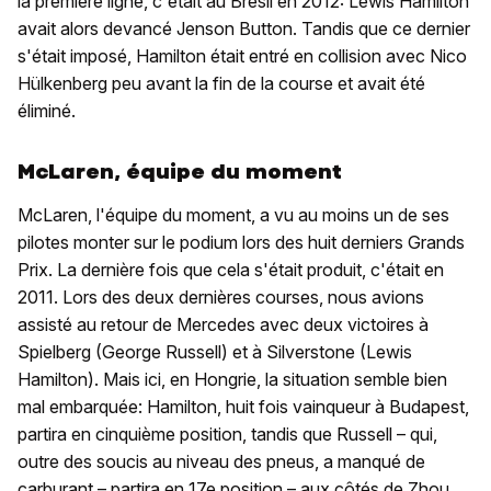
la première ligne, c'était au Brésil en 2012: Lewis Hamilton
avait alors devancé Jenson Button. Tandis que ce dernier
s'était imposé, Hamilton était entré en collision avec Nico
Hülkenberg peu avant la fin de la course et avait été
éliminé.
McLaren, équipe du moment
McLaren, l'équipe du moment, a vu au moins un de ses
pilotes monter sur le podium lors des huit derniers Grands
Prix. La dernière fois que cela s'était produit, c'était en
2011. Lors des deux dernières courses, nous avions
assisté au retour de Mercedes avec deux victoires à
Spielberg (George Russell) et à Silverstone (Lewis
Hamilton). Mais ici, en Hongrie, la situation semble bien
mal embarquée: Hamilton, huit fois vainqueur à Budapest,
partira en cinquième position, tandis que Russell – qui,
outre des soucis au niveau des pneus, a manqué de
carburant – partira en 17e position – aux côtés de Zhou