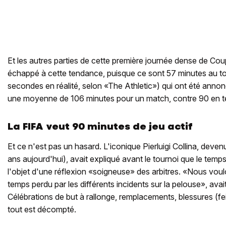
Et les autres parties de cette première journée dense de C
échappé à cette tendance, puisque ce sont 57 minutes au to
secondes en réalité, selon «The Athletic») qui ont été annonc
une moyenne de 106 minutes pour un match, contre 90 en 
La FIFA veut 90 minutes de jeu actif
Et ce n'est pas un hasard. L'iconique Pierluigi Collina, devenu
ans aujourd'hui), avait expliqué avant le tournoi que le temps a
l'objet d'une réflexion «soigneuse» des arbitres. «Nous vo
temps perdu par les différents incidents sur la pelouse», avait ju
Célébrations de but à rallonge, remplacements, blessures (fe
tout est décompté.