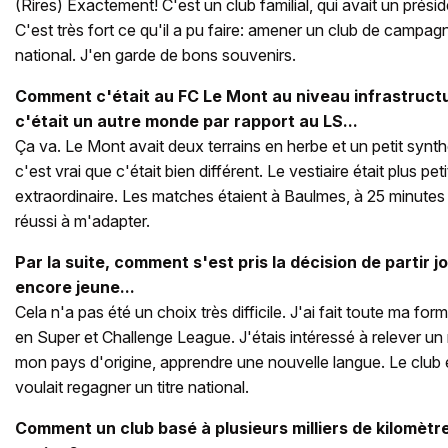
(Rires) Exactement! C'est un club familial, qui avait un préside
C'est très fort ce qu'il a pu faire: amener un club de camp
national. J'en garde de bons souvenirs.
Comment c'était au FC Le Mont au niveau infrastruct
c'était un autre monde par rapport au LS...
Ça va. Le Mont avait deux terrains en herbe et un petit synth
c'est vrai que c'était bien différent. Le vestiaire était plus peti
extraordinaire. Les matches étaient à Baulmes, à 25 minutes
réussi à m'adapter.
Par la suite, comment s'est pris la décision de partir 
encore jeune...
Cela n'a pas été un choix très difficile. J'ai fait toute ma for
en Super et Challenge League. J'étais intéressé à relever un
mon pays d'origine, apprendre une nouvelle langue. Le club ét
voulait regagner un titre national.
Comment un club basé à plusieurs milliers de kilomèt