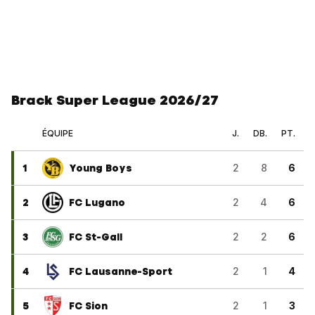
Brack Super League 2026/27
ÉQUIPE
J.
DB.
PT.
1
Young Boys
2
8
6
2
FC Lugano
2
4
6
3
FC St-Gall
2
2
6
4
FC Lausanne-Sport
2
1
4
5
FC Sion
2
1
3