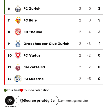
6
FC Zurich
2
0
3
7
FC Bâle
2
0
3
8
FC Thoune
2
-4
3
9
Grasshopper Club Zurich
2
-3
1
10
FC Vaduz
2
-2
0
11
Servette FC
2
-2
0
12
FC Lucerne
2
-5
0
Tour final
Tour de relégation
Source privilégiée
Comment ça marche
Partager