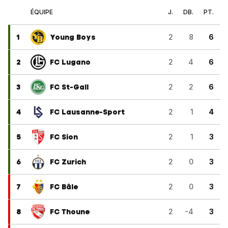
ÉQUIPE
J.
DB.
PT.
1
Young Boys
2
8
6
2
FC Lugano
2
4
6
3
FC St-Gall
2
2
6
4
FC Lausanne-Sport
2
1
4
5
FC Sion
2
1
3
6
FC Zurich
2
0
3
7
FC Bâle
2
0
3
8
FC Thoune
2
-4
3