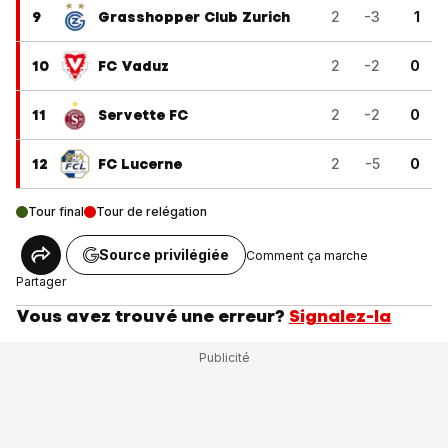
9
Grasshopper Club Zurich
2
-3
1
10
FC Vaduz
2
-2
0
11
Servette FC
2
-2
0
12
FC Lucerne
2
-5
0
Tour final
Tour de relégation
Source privilégiée
Comment ça marche
Partager
Vous avez trouvé une erreur?
Signalez-la