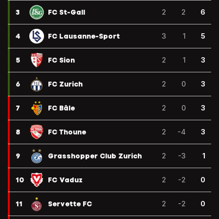
3
FC St-Gall
2
2
6
4
FC Lausanne-Sport
3
1
5
5
FC Sion
2
1
3
6
FC Zurich
2
0
3
7
FC Bâle
2
0
3
8
FC Thoune
2
-4
3
9
Grasshopper Club Zurich
2
-3
1
10
FC Vaduz
2
-2
0
11
Servette FC
2
-2
0