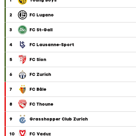
1
Young Boys
2
FC Lugano
3
FC St-Gall
4
FC Lausanne-Sport
5
FC Sion
6
FC Zurich
7
FC Bâle
8
FC Thoune
9
Grasshopper Club Zurich
10
FC Vaduz