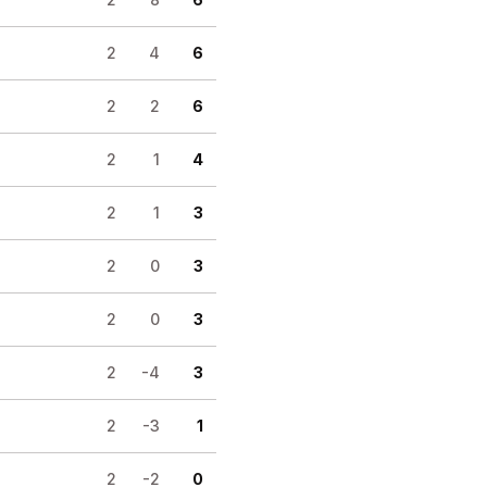
2
4
6
2
2
6
2
1
4
2
1
3
2
0
3
2
0
3
2
-4
3
2
-3
1
2
-2
0