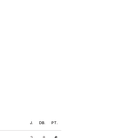
J.
DB.
PT.
2
8
6