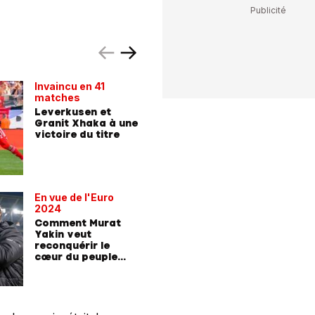
Invaincu en 41
40 matc
matches
défaite!
Leverkusen et
Leverku
Granit Xhaka à une
Granit X
victoire du titre
finale d
d'Allem
En vue de l'Euro
2024
Comment Murat
Yakin veut
reconquérir le
cœur du peuple
suisse