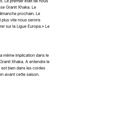
s. Le premier était de nous
isse Granit Xhaka. Le
 dimanche prochain. Le
Et plus vite nous serons
er sur la Ligue Europa.» Le
 la même implication dans le
e Granit Xhaka. A entendre le
é est bien dans les cordes
en avant cette saison.