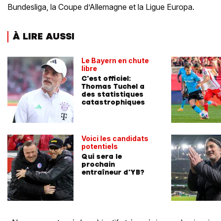
Bundesliga, la Coupe d’Allemagne et la Ligue Europa.
À LIRE AUSSI
Le Bayern en chute
libre
C'est officiel:
Thomas Tuchel a
des statistiques
catastrophiques
Voici les candidats
potentiels
Qui sera le
prochain
entraîneur d'YB?