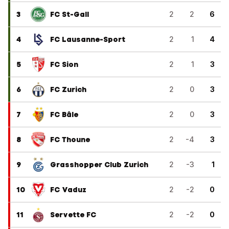
3
FC St-Gall
2
2
6
4
FC Lausanne-Sport
2
1
4
5
FC Sion
2
1
3
6
FC Zurich
2
0
3
7
FC Bâle
2
0
3
8
FC Thoune
2
-4
3
9
Grasshopper Club Zurich
2
-3
1
10
FC Vaduz
2
-2
0
11
Servette FC
2
-2
0