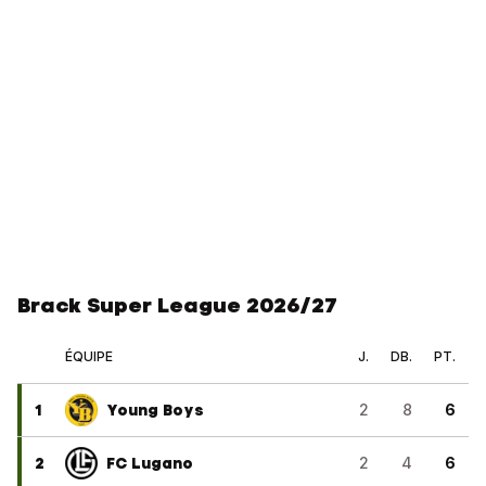
Brack Super League 2026/27
ÉQUIPE
J.
DB.
PT.
1
Young Boys
2
8
6
2
FC Lugano
2
4
6