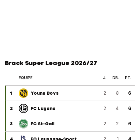
Brack Super League 2026/27
ÉQUIPE
J.
DB.
PT.
1
Young Boys
2
8
6
2
FC Lugano
2
4
6
3
FC St-Gall
2
2
6
4
FC Lausanne-Sport
2
1
4