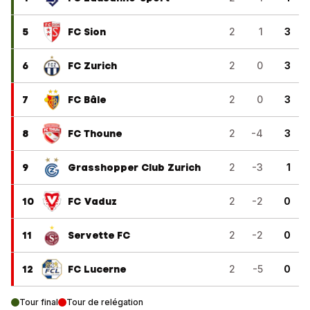
5
FC Sion
2
1
3
6
FC Zurich
2
0
3
7
FC Bâle
2
0
3
8
FC Thoune
2
-4
3
9
Grasshopper Club Zurich
2
-3
1
10
FC Vaduz
2
-2
0
11
Servette FC
2
-2
0
12
FC Lucerne
2
-5
0
Tour final
Tour de relégation